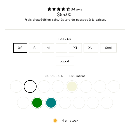
34 avis
Prix
$65.00
régulier
Frais d'expédition
calculés lors du passage à la caisse.
TAILLE
XS
S
M
L
Xl
Xxl
Xxxl
Xxxxl
COULEUR
—
Bleu marine
4 en stock