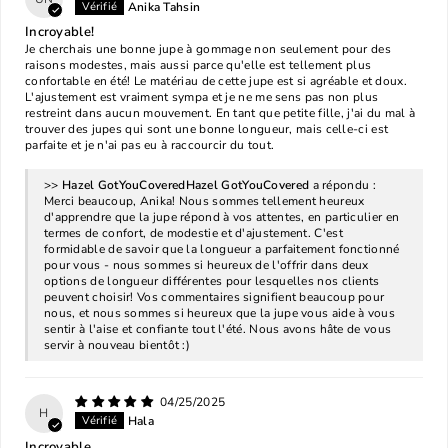
Anika Tahsin
Incroyable!
Je cherchais une bonne jupe à gommage non seulement pour des
raisons modestes, mais aussi parce qu'elle est tellement plus
confortable en été! Le matériau de cette jupe est si agréable et doux.
L'ajustement est vraiment sympa et je ne me sens pas non plus
restreint dans aucun mouvement. En tant que petite fille, j'ai du mal à
trouver des jupes qui sont une bonne longueur, mais celle-ci est
parfaite et je n'ai pas eu à raccourcir du tout.
>>
Hazel GotYouCovered
a répondu :
Merci beaucoup, Anika! Nous sommes tellement heureux
d'apprendre que la jupe répond à vos attentes, en particulier en
termes de confort, de modestie et d'ajustement. C'est
formidable de savoir que la longueur a parfaitement fonctionné
pour vous - nous sommes si heureux de l'offrir dans deux
options de longueur différentes pour lesquelles nos clients
peuvent choisir! Vos commentaires signifient beaucoup pour
nous, et nous sommes si heureux que la jupe vous aide à vous
sentir à l'aise et confiante tout l'été. Nous avons hâte de vous
servir à nouveau bientôt :)
04/25/2025
H
Hala
Incroyable