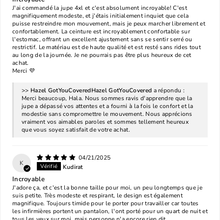
J'ai commandé la jupe 4xl et c'est absolument incroyable! C'est
magnifiquement modeste, et j'étais initialement inquiet que cela
puisse restreindre mon mouvement, mais je peux marcher librement et
confortablement. La ceinture est incroyablement confortable sur
l'estomac, offrant un excellent ajustement sans se sentir serré ou
restrictif. Le matériau est de haute qualité et est resté sans rides tout
au long de la journée. Je ne pourrais pas être plus heureux de cet
achat.
Merci 💜
>>
Hazel GotYouCovered
a répondu :
Merci beaucoup, Hala. Nous sommes ravis d'apprendre que la
jupe a dépassé vos attentes et a fourni à la fois le confort et la
modestie sans compromettre le mouvement. Nous apprécions
vraiment vos aimables paroles et sommes tellement heureux
que vous soyez satisfait de votre achat.
04/21/2025
K
Kudirat
Incroyable
J'adore ça, et c'est la bonne taille pour moi, un peu longtemps que je
suis petite. Très modeste et respirant, le design est également
magnifique. Toujours timide pour le porter pour travailler car toutes
les infirmières portent un pantalon, l'ont porté pour un quart de nuit et
tous les yeux sur moi, mais personne n'a encore rien dit.