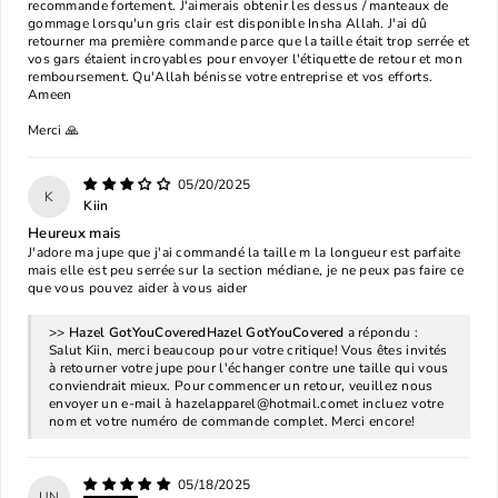
recommande fortement. J'aimerais obtenir les dessus / manteaux de
gommage lorsqu'un gris clair est disponible Insha Allah. J'ai dû
retourner ma première commande parce que la taille était trop serrée et
vos gars étaient incroyables pour envoyer l'étiquette de retour et mon
remboursement. Qu'Allah bénisse votre entreprise et vos efforts.
Ameen
Merci 🙏
05/20/2025
K
Kiin
Heureux mais
J'adore ma jupe que j'ai commandé la taille m la longueur est parfaite
mais elle est peu serrée sur la section médiane, je ne peux pas faire ce
que vous pouvez aider à vous aider
>>
Hazel GotYouCovered
a répondu :
Salut Kiin, merci beaucoup pour votre critique! Vous êtes invités
à retourner votre jupe pour l'échanger contre une taille qui vous
conviendrait mieux. Pour commencer un retour, veuillez nous
envoyer un e-mail à
hazelapparel@hotmail.com
et incluez votre
nom et votre numéro de commande complet. Merci encore!
05/18/2025
UN