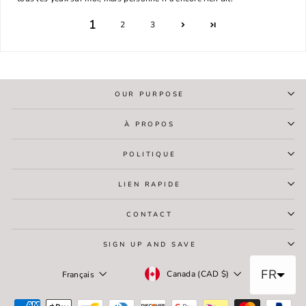
1
2
3
OUR PURPOSE
À PROPOS
POLITIQUE
LIEN RAPIDE
CONTACT
SIGN UP AND SAVE
Devise
Langue
FR
Canada (CAD $)
Français