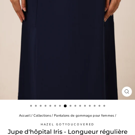
FE
(ES
Accueil
/
Collections
/
Pantalons de gommage pour femmes
/
HAZEL GOTYOUCOVERED
Jupe d'hôpital Iris - Longueur régulière