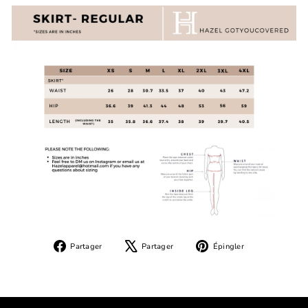
Partager
Tweeter
Épingler
Partager
Partager
Épingler
sur
sur
sur
Facebook
X
Pinterest